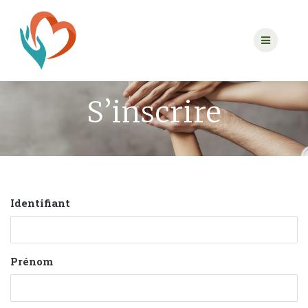
Passer
au
contenu
S’inscrire
Identifiant
Prénom